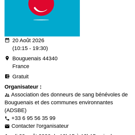
date_range
20 Août 2026
(10:15 - 19:30)
room
Bouguenais 44340
France
account_balance_wallet
Gratuit
Organisateur :
Association des donneurs de sang bénévoles de
supervisor_account
Bouguenais et des communes environnantes
(ADSBE)
+33 6 95 56 35 99
phone
Contacter l'organisateur
email