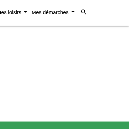
search
es loisirs
Mes démarches