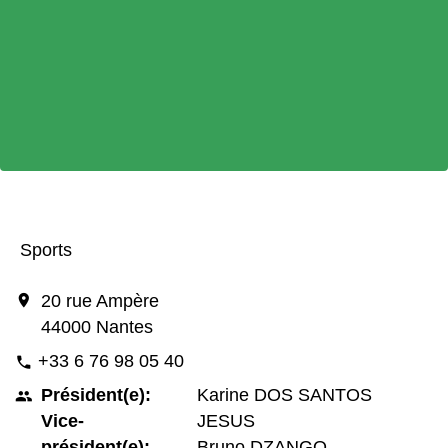
Sports
location_on
20 rue Ampère
44000 Nantes
+33 6 76 98 05 40
phone
Président(e):
Karine DOS SANTOS
people
Vice-
JESUS
président(e):
Bruno DZANGO