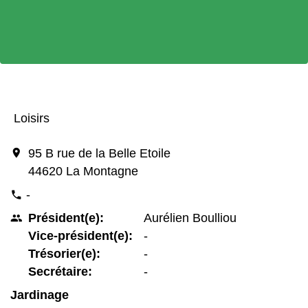
Loisirs
location_on
95 B rue de la Belle Etoile
44620 La Montagne
-
phone
Président(e):
Aurélien Boulliou
people
Vice-président(e):
-
Trésorier(e):
-
Secrétaire:
-
Jardinage