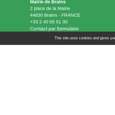
Mairie de Brains
2 place de la Mairie
44830 Brains - FRANCE
+33 2 40 65 51 30
Contact par formulaire
This site uses cookies and gives you
Horaires d'ouverture:
Lundi : 14h - 17h
Mardi : 8h30 - 13h / 14h - 17h
Mercredi : 8h30 - 13h
Jeudi : 8h30 - 13h
Vendredi : 8h30 - 13h / 14h - 17h
Accueil téléphonique
du lundi au vendred
de 8h30 à 13h et de 14h à 17h