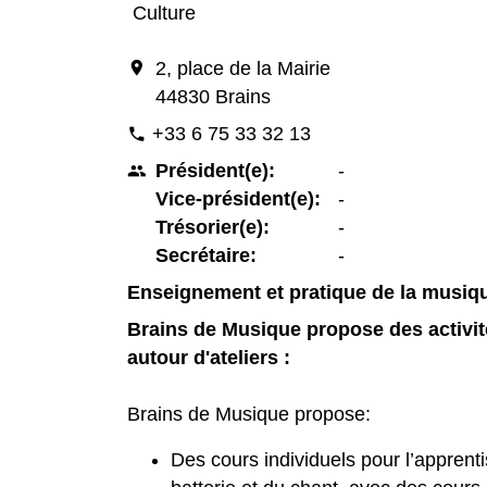
Culture
location_on
2, place de la Mairie
44830 Brains
+33 6 75 33 32 13
phone
Président(e):
-
people
Vice-président(e):
-
Trésorier(e):
-
Secrétaire:
-
Enseignement et pratique de la musiqu
Brains de Musique propose des activit
autour d'ateliers :
Brains de Musique propose:
Des cours individuels pour l’apprenti