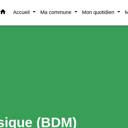
home
Accueil
Ma commune
Mon quotidien
M
sique (BDM)