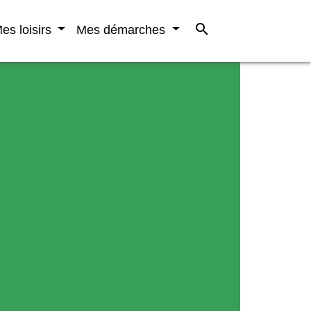
search
es loisirs
Mes démarches